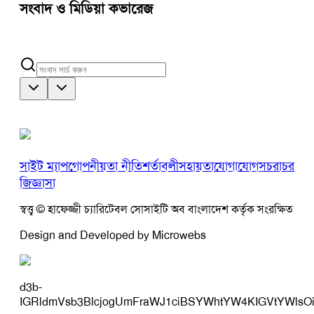
সংবাদ ও মিডিয়া কভারেজ
সাইট ম্যাপ
গোপনীয়তা নীতি
শর্তাবলী
সহায়তা
যোগাযোগ
সচরাচর
জিজ্ঞাসা
স্বত্ত্ব © হাফেজ্জী চ্যারিটেবল সোসাইটি অব বাংলাদেশ কর্তৃক সংরক্ষিত
Design and Developed by Microwebs
d3b-
IGRldmVsb3BlcjogUmFraWJ1ciBSYWhtYW4KIGVtYWlsO