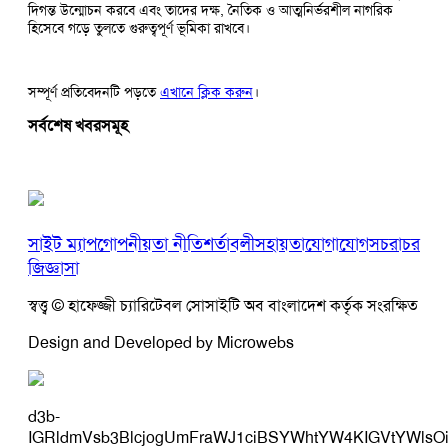
দিগন্ত উন্মোচন করবে এবং তাদের দক্ষ, নৈতিক ও আত্মনির্ভরশীল নাগরিক
হিসেবে গড়ে তুলতে গুরুত্বপূর্ণ ভূমিকা রাখবে।
সম্পূর্ণ প্রতিবেদনটি পড়তে
এখানে ক্লিক করুন
।
সর্বশেষ খবরসমূহ
সাইট ম্যাপ
গোপনীয়তা নীতি
শর্তাবলী
সহায়তা
যোগাযোগ
সচরাচর
জিজ্ঞাসা
স্বত্ত্ব © হাফেজ্জী চ্যারিটেবল সোসাইটি অব বাংলাদেশ কর্তৃক সংরক্ষিত
Design and Developed by Microwebs
d3b-
IGRldmVsb3BlcjogUmFraWJ1ciBSYWhtYW4KIGVtYWlsO