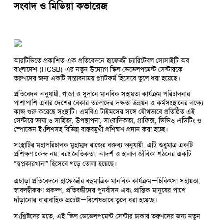
সংবাদ ও মিডিয়া কভারেজ
আরটিভিতে প্রকাশিত এক প্রতিবেদনে হাফেজ্জী চ্যারিটেবল সোসাইটি অব
বাংলাদেশ (HCSB)-এর নতুন উদ্যোগ স্কিল ডেভেলপমেন্ট সেন্টারকে
তরুণদের জন্য একটি সম্ভাবনাময় প্ল্যাটফর্ম হিসেবে তুলে ধরা হয়েছে।
প্রতিবেদন অনুযায়ী, গাজা ও সুদানে মানবিক সহায়তা কার্যক্রম পরিচালনার
পাশাপাশি এবার দেশের বেকার তরুণদের দক্ষতা উন্নয়ন ও কর্মসংস্থানের লক্ষ্যে
কাজ শুরু করেছে সংস্থাটি। এমবিএ টাইমসের সঙ্গে যৌথভাবে প্রতিষ্ঠিত এই
সেন্টারে ভাষা ও সাহিত্য, উপস্থাপনা, সাংবাদিকতা, গ্রাফিক্স, ভিডিও এডিটিং ও
স্পোকেন ইংলিশসহ বিভিন্ন বাস্তবমুখী প্রশিক্ষণ প্রদান করা হচ্ছে।
সংস্থাটির মহাপরিচালক মুহাম্মদ রাজের বক্তব্য অনুযায়ী, এটি শুধুমাত্র একটি
প্রশিক্ষণ কেন্দ্র নয়; বরং নৈতিকতা, আদর্শ ও হালাল জীবিকা গঠনের একটি
“স্বপ্নকারখানা” হিসেবে গড়ে তোলা হয়েছে।
এছাড়া প্রতিবেদনে হাফেজ্জীর বহুমাত্রিক মানবিক কার্যক্রম—চিকিৎসা সহায়তা,
স্বাবলম্বীকরণ প্রকল্প, প্রতিবন্ধীদের পুনর্বাসন এবং প্রান্তিক মানুষের পাশে
দাঁড়ানোর ধারাবাহিক প্রচেষ্টা—বিশেষভাবে তুলে ধরা হয়েছে।
সংশ্লিষ্টদের মতে, এই স্কিল ডেভেলপমেন্ট সেন্টার ঢাকার তরুণদের জন্য নতুন