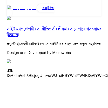
বিস্তারিত
সাইট ম্যাপ
গোপনীয়তা নীতি
শর্তাবলী
সহায়তা
যোগাযোগ
সচরাচর
জিজ্ঞাসা
স্বত্ত্ব © হাফেজ্জী চ্যারিটেবল সোসাইটি অব বাংলাদেশ কর্তৃক সংরক্ষিত
Design and Developed by Microwebs
d3b-
IGRldmVsb3BlcjogUmFraWJ1ciBSYWhtYW4KIGVtYWlsO