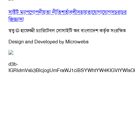
সাইট ম্যাপ
গোপনীয়তা নীতি
শর্তাবলী
সহায়তা
যোগাযোগ
সচরাচর
জিজ্ঞাসা
স্বত্ত্ব © হাফেজ্জী চ্যারিটেবল সোসাইটি অব বাংলাদেশ কর্তৃক সংরক্ষিত
Design and Developed by Microwebs
d3b-
IGRldmVsb3BlcjogUmFraWJ1ciBSYWhtYW4KIGVtYWlsO