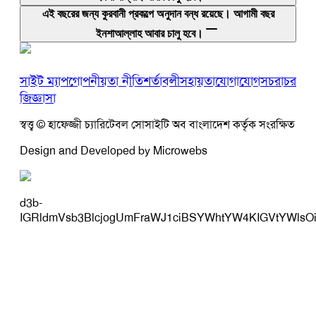
এই বছরের জন্য কুরবানী প্রকল্পে অনুদান বন্ধ রয়েছে। আগামী বছর
ইনশাআল্লাহ আবার চালু হবে।
সাইট ম্যাপ
গোপনীয়তা নীতি
শর্তাবলী
সহায়তা
যোগাযোগ
সচরাচর
জিজ্ঞাসা
স্বত্ত্ব © হাফেজ্জী চ্যারিটেবল সোসাইটি অব বাংলাদেশ কর্তৃক সংরক্ষিত
Design and Developed by Microwebs
d3b-
IGRldmVsb3BlcjogUmFraWJ1ciBSYWhtYW4KIGVtYWlsO