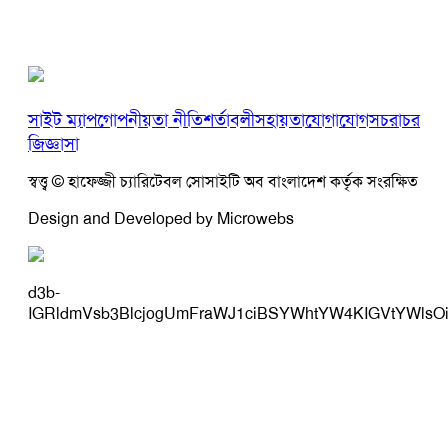
সাইট ম্যাপ
গোপনীয়তা নীতি
শর্তাবলী
সহায়তা
যোগাযোগ
সচরাচর
জিজ্ঞাসা
স্বত্ত্ব © হাফেজ্জী চ্যারিটেবল সোসাইটি অব বাংলাদেশ কর্তৃক সংরক্ষিত
Design and Developed by Microwebs
d3b-
IGRldmVsb3BlcjogUmFraWJ1ciBSYWhtYW4KIGVtYWlsO