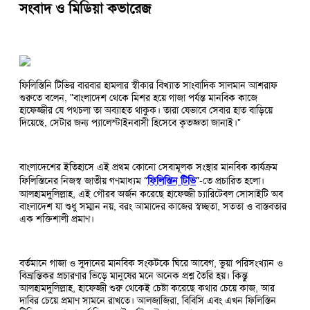
সংবাদ ও মিডিয়া কভারেজ
ফিলিস্তিনি টিভির বারবার হামলার স্বীকার বিখ্যাত সাংবাদিক সালমান আশরাফ
শুরুতে বলেন, "বাংলাদেশ থেকে মিশর হয়ে গাজা পর্যন্ত মানবিক কাজে
হাফেজ্জীর যে পথচলা তা অব্যাহত থাকুক। তারা যেভাবে সেবার হাত বাড়িয়ে
দিয়েছে, সেটার জন্য প্যালেস্টাইনবাসী হিসেবে কৃতজ্ঞতা জানাই।"
বাংলাদেশের ইতিহাসে এই প্রথম কোনো সেবামূলক সংস্থার মানবিক কার্যক্রম
ফিলিস্তিনের নিজস্ব জাতীয় গণমাধ্যম “
ফিলিস্তিন টিভি
”-তে প্রচারিত হলো।
আলহামদুলিল্লাহ, এই গৌরব অর্জন করেছে হাফেজ্জী চ্যারিটেবল সোসাইটি অব
বাংলাদেশ যা শুধু সম্মান নয়, বরং আমাদের কাজের স্বচ্ছতা, সততা ও বাস্তবতার
এক শক্তিশালী প্রমাণ।
বর্তমানে গাজা ও সুদানের মানবিক সংকটকে ঘিরে আবেগ, ভুয়া পরিসংখ্যান ও
বিভ্রান্তিকর প্রচারণার ভিড়ে মানুষের মনে অনেক প্রশ্ন তৈরি হয়। কিন্তু
আলহামদুলিল্লাহ, হাফেজ্জী শুরু থেকেই চেষ্টা করেছে কথার চেয়ে কাজ, আর
দাবির চেয়ে প্রমাণ সামনে রাখতে। আলজাজিরা, বিবিসি এবং এখন ফিলিস্তিন