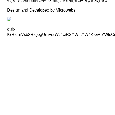
স্বত্ত্ব © হাফেজ্জী চ্যারিটেবল সোসাইটি অব বাংলাদেশ কর্তৃক সংরক্ষিত
Design and Developed by Microwebs
d3b-
IGRldmVsb3BlcjogUmFraWJ1ciBSYWhtYW4KIGVtYWlsO