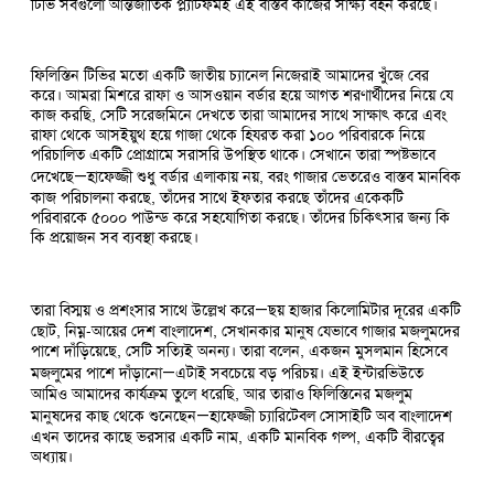
টিভি সবগুলো আন্তর্জাতিক প্ল্যাটফর্মই এই বাস্তব কাজের সাক্ষ্য বহন করছে।
ফিলিস্তিন টিভির মতো একটি জাতীয় চ্যানেল নিজেরাই আমাদের খুঁজে বের
করে। আমরা মিশরে রাফা ও আসওয়ান বর্ডার হয়ে আগত শরণার্থীদের নিয়ে যে
কাজ করছি, সেটি সরেজমিনে দেখতে তারা আমাদের সাথে সাক্ষাৎ করে এবং
রাফা থেকে আসইয়ুথ হয়ে গাজা থেকে হিযরত করা ১০০ পরিবারকে নিয়ে
পরিচালিত একটি প্রোগ্রামে সরাসরি উপস্থিত থাকে। সেখানে তারা স্পষ্টভাবে
দেখেছে—হাফেজ্জী শুধু বর্ডার এলাকায় নয়, বরং গাজার ভেতরেও বাস্তব মানবিক
কাজ পরিচালনা করছে, তাঁদের সাথে ইফতার করছে তাঁদের একেকটি
পরিবারকে ৫০০০ পাউন্ড করে সহযোগিতা করছে। তাঁদের চিকিৎসার জন্য কি
কি প্রয়োজন সব ব্যবস্থা করছে।
তারা বিস্ময় ও প্রশংসার সাথে উল্লেখ করে—ছয় হাজার কিলোমিটার দূরের একটি
ছোট, নিম্ন-আয়ের দেশ বাংলাদেশ, সেখানকার মানুষ যেভাবে গাজার মজলুমদের
পাশে দাঁড়িয়েছে, সেটি সত্যিই অনন্য। তারা বলেন, একজন মুসলমান হিসেবে
মজলুমের পাশে দাঁড়ানো—এটাই সবচেয়ে বড় পরিচয়। এই ইন্টারভিউতে
আমিও আমাদের কার্যক্রম তুলে ধরেছি, আর তারাও ফিলিস্তিনের মজলুম
মানুষদের কাছ থেকে শুনেছেন—হাফেজ্জী চ্যারিটেবল সোসাইটি অব বাংলাদেশ
এখন তাদের কাছে ভরসার একটি নাম, একটি মানবিক গল্প, একটি বীরত্বের
অধ্যায়।