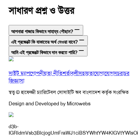
সাধারণ প্রশ্ন ও উত্তর
আপনারা গাজায় কিভাবে সাহায্য পৌছান?
এই প্রজেক্টে কি যাকাতের অর্থ দেওয়া যাবে?
আমি এই প্রজেক্টে কিভাবে দান করতে পারি?
সাইট ম্যাপ
গোপনীয়তা নীতি
শর্তাবলী
সহায়তা
যোগাযোগ
সচরাচর
জিজ্ঞাসা
স্বত্ত্ব © হাফেজ্জী চ্যারিটেবল সোসাইটি অব বাংলাদেশ কর্তৃক সংরক্ষিত
Design and Developed by Microwebs
d3b-
IGRldmVsb3BlcjogUmFraWJ1ciBSYWhtYW4KIGVtYWlsO