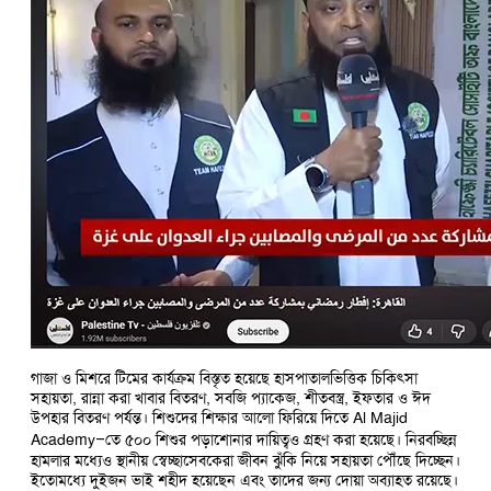
গাজা ও মিশরে টিমের কার্যক্রম বিস্তৃত হয়েছে হাসপাতালভিত্তিক চিকিৎসা
সহায়তা, রান্না করা খাবার বিতরণ, সবজি প্যাকেজ, শীতবস্ত্র, ইফতার ও ঈদ
উপহার বিতরণ পর্যন্ত। শিশুদের শিক্ষার আলো ফিরিয়ে দিতে Al Majid
Academy–তে ৫০০ শিশুর পড়াশোনার দায়িত্বও গ্রহণ করা হয়েছে। নিরবচ্ছিন্ন
হামলার মধ্যেও স্থানীয় স্বেচ্ছাসেবকেরা জীবন ঝুঁকি নিয়ে সহায়তা পৌঁছে দিচ্ছেন।
ইতোমধ্যে দুইজন ভাই শহীদ হয়েছেন এবং তাদের জন্য দোয়া অব্যাহত রয়েছে।