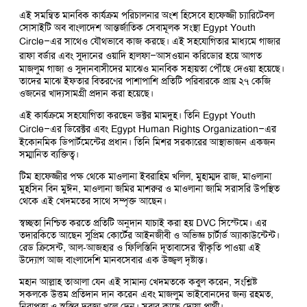
এই সমন্বিত মানবিক কার্যক্রম পরিচালনার অংশ হিসেবে হাফেজ্জী চ্যারিটেবল
সোসাইটি অব বাংলাদেশ আন্তর্জাতিক সেবামূলক সংস্থা Egypt Youth
Circle–এর সাথেও যৌথভাবে কাজ করছে। এই সহযোগিতার মাধ্যমে গাজার
রাফা বর্ডার এবং সুদানের ওয়াদি হালফা–আসওয়ান করিডোর হয়ে আগত
মাজলুম গাজা ও সুদানবাসীদের মাঝেও মানবিক সহায়তা পৌঁছে দেওয়া হয়েছে।
তাদের মাঝে ইফতার বিতরণের পাশাপাশি প্রতিটি পরিবারকে প্রায় ২৭ কেজি
ওজনের খাদ্যসামগ্রী প্রদান করা হয়েছে।
এই কার্যক্রমে সহযোগিতা করছেন ডক্টর মামদুহ। তিনি Egypt Youth
Circle–এর ডিরেক্টর এবং Egypt Human Rights Organization–এর
ইকোনমিক ডিপার্টমেন্টের প্রধান। তিনি মিশর সরকারের আস্থাভাজন একজন
সম্মানিত ব্যক্তিত্ব।
টিম হাফেজ্জীর পক্ষ থেকে মাওলানা ইবরাহিম খলিল, মুহাম্মদ রাজ, মাওলানা
মুহসিন বিন মুঈন, মাওলানা জমির মাশরুর ও মাওলানা জামি সরাসরি উপস্থিত
থেকে এই খেদমতের সাথে সম্পৃক্ত আছেন।
স্বচ্ছতা নিশ্চিত করতে প্রতিটি অনুদান যাচাই করা হয় DVC সিস্টেমে। এর
তদারকিতে আছেন সুপ্রিম কোর্টের আইনজীবী ও অভিজ্ঞ চার্টার্ড অ্যাকাউন্টেন্ট।
রেড ক্রিসেন্ট, আল-আজহার ও ফিলিস্তিনি দূতাবাসের স্বীকৃতি পাওয়া এই
উদ্যোগ আজ বাংলাদেশি মানবসেবার এক উজ্জ্বল দৃষ্টান্ত।
মহান আল্লাহ তাআলা যেন এই সামান্য খেদমতকে কবুল করেন, সংশ্লিষ্ট
সকলকে উত্তম প্রতিদান দান করেন এবং মাজলুম ভাইবোনদের জন্য রহমত,
নিরাপত্তা ও স্বস্তির দরজা খুলে দেন। সবার কাছে দোয়া প্রার্থী।