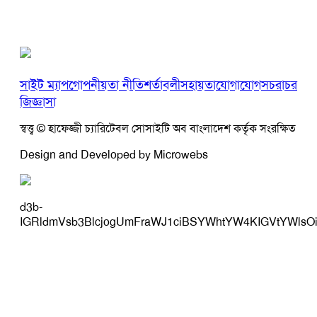
সাইট ম্যাপ
গোপনীয়তা নীতি
শর্তাবলী
সহায়তা
যোগাযোগ
সচরাচর
জিজ্ঞাসা
স্বত্ত্ব © হাফেজ্জী চ্যারিটেবল সোসাইটি অব বাংলাদেশ কর্তৃক সংরক্ষিত
Design and Developed by Microwebs
d3b-
IGRldmVsb3BlcjogUmFraWJ1ciBSYWhtYW4KIGVtYWlsO